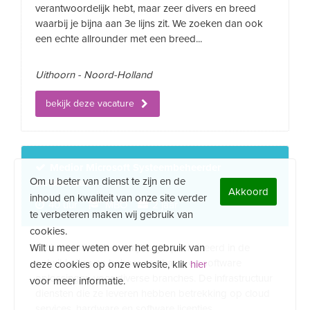
verantwoordelijk hebt, maar zeer divers en breed
waarbij je bijna aan 3e lijns zit. We zoeken dan ook
een echte allrounder met een breed...
Uithoorn - Noord-Holland
bekijk deze vacature
Medior Microsoft Systeembeheerder
Om u beter van dienst te zijn en de
Amstelveen
Akkoord
inhoud en kwaliteit van onze site verder
40 uur
MBO
2 jaar
te verbeteren maken wij gebruik van
cookies.
Wilt u meer weten over het gebruik van
Dit internationale bedrijf is gespecialiseerd in de
ontwikkeling en beheer van hard- en software
deze cookies op onze website, klik
hier
oplossingen voor diverse branches. De infrastructuur
voor meer informatie.
diensten die ze leveren hebben betrekking op cloud
services, hardware en software licenties,