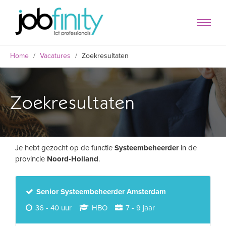
Home
/
Vacatures
/
Zoekresultaten
Zoekresultaten
Je hebt gezocht op de functie
Systeembeheerder
in de
provincie
Noord-Holland
.
formulier
Senior Systeembeheerder Amsterdam
36 - 40 uur
HBO
7 - 9 jaar