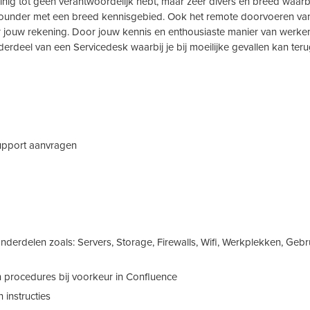
nig tot geen verantwoordelijk hebt, maar zeer divers en breed waarbi
llrounder met een breed kennisgebied. Ook het remote doorvoeren van
jouw rekening. Door jouw kennis en enthousiaste manier van werken,
rdeel van een Servicedesk waarbij je bij moeilijke gevallen kan teru
support aanvragen
derdelen zoals: Servers, Storage, Firewalls, Wifi, Werkplekken, Gebr
 procedures bij voorkeur in Confluence
instructies