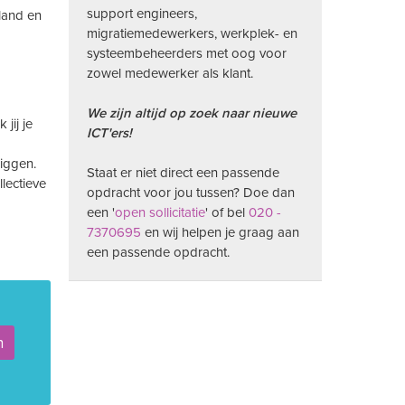
support engineers,
land en
migratiemedewerkers, werkplek- en
systeembeheerders met oog voor
zowel medewerker als klant.
We zijn altijd op zoek naar nieuwe
jij je
ICT'ers!
liggen.
Staat er niet direct een passende
llectieve
opdracht voor jou tussen? Doe dan
een '
open sollicitatie
' of bel
020 -
7370695
en wij helpen je graag aan
een passende opdracht.
n