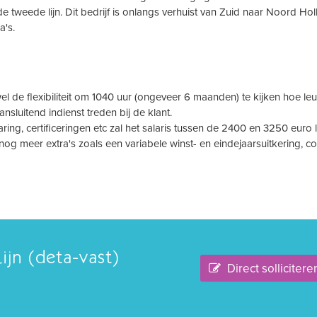
weede lijn. Dit bedrijf is onlangs verhuist van Zuid naar Noord Hol
a's.
el de flexibiliteit om 1040 uur (ongeveer 6 maanden) te kijken hoe leuk 
ansluitend indienst treden bij de klant.
varing, certificeringen etc zal het salaris tussen de 2400 en 3250 euro 
 nog meer extra's zoals een variabele winst- en eindejaarsuitkering, co
jn (deta-vast)
Direct sollicitere