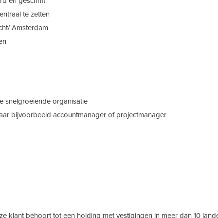
d en geschrift
ntraal te zetten
echt/ Amsterdam
ten
he snelgroeiende organisatie
naar bijvoorbeeld accountmanager of projectmanager
ze klant behoort tot een holding met vestigingen in meer dan 10 land