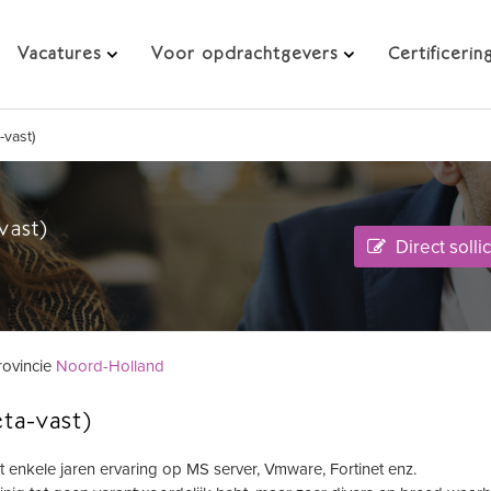
-vast)
Vacatures
Voor opdrachtgevers
Certificerin
-vast)
vast)
Direct solli
rovincie
Noord-Holland
ta-vast)
 enkele jaren ervaring op MS server, Vmware, Fortinet enz.