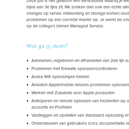
Deze job is niet gewoon een servicedesk waarbij je wei
bijna aan 3e lijns zit. We zoeken dan ook een echte a
changes op server, networking en storage komen voor 
problemen op een correcte manier op. Je werkt als onde
op de collega’s binnen Managed Service.
Wat ga jij doen?
Aannemen, registreren en afhandelen van 2de lijn 
Problemen met firewalls oplossen/controleren
Aruba Wifi oplossingen bieden
Airwatch Apple/mobile devices problemen oplossen
Werken met Zuludesk voor Apple producten
Anticiperen en remote oplossen van Incidenten op on
accounts en Profielen
Vastleggen en opstellen van standaard oplossing en
Ondersteunen van gebruikers d.m.v. documentatie en 