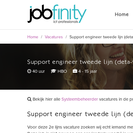
Support engineer tweede lijn (deta
Home
40 uur
HBO
4 - 15 jaar
Home
/
Vacatures
/
Support engineer tweede lijn (deta
Support engineer tweede lijn (deta-
formulier
40 uur
HBO
4 - 15 jaar
Bekijk hier alle
Systeembeheerder
vacatures in de p
Support engineer tweede lijn (de
Voor deze 2e lijns vacature zoeken wij echt iemand met