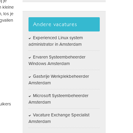
j je
 kleine
 los je
gvallen
Andere vacatures
Experienced Linux system
administrator in Amsterdam
Ervaren Systeembeheerder
Windows Amsterdam
Gastvrije Werkplekbeheerder
Amsterdam
Microsoft Systeembeheerder
Amsterdam
uikers
Vacature Exchange Specialist
Amsterdam