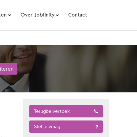
Direct solliciteren
gen
Over Jobfinity
Contact
citeren
Terugbelverzoek
Stel je vraag