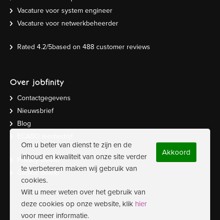
Vacature voor system engineer
Vacature voor netwerkbeheerder
Rated
4.2
/5based on
488
customer reviews
Over jobfinity
Contactgegevens
Nieuwsbrief
Blog
ECABO leerbedrijf
Om u beter van dienst te zijn en de
Akkoord
inhoud en kwaliteit van onze site verder
Privacy beleid
te verbeteren maken wij gebruik van
Cookie beleid
cookies.
Wilt u meer weten over het gebruik van
deze cookies op onze website, klik
hier
voor meer informatie.