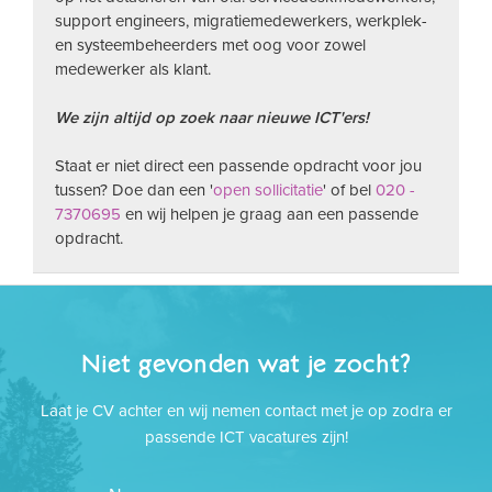
support engineers, migratiemedewerkers, werkplek-
en systeembeheerders met oog voor zowel
medewerker als klant.
We zijn altijd op zoek naar nieuwe ICT'ers!
Staat er niet direct een passende opdracht voor jou
tussen? Doe dan een '
open sollicitatie
' of bel
020 -
7370695
en wij helpen je graag aan een passende
opdracht.
Niet gevonden wat je zocht?
Laat je CV achter en wij nemen contact met je op zodra er
passende ICT vacatures zijn!