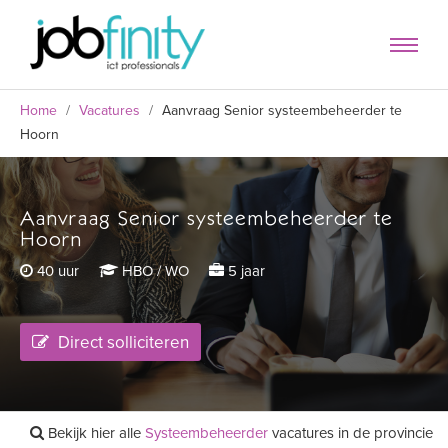
Home
/
Vacatures
/
Aanvraag Senior systeembeheerder te
Hoorn
Aanvraag Senior systeembeheerder te
formulier
Hoorn
40 uur
HBO / WO
5 jaar
Direct solliciteren
Bekijk hier alle
Systeembeheerder
vacatures in de provincie