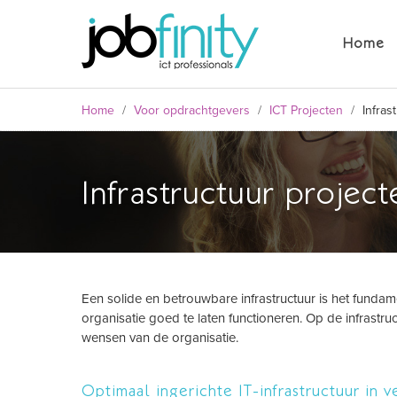
Home
Home
/
Voor opdrachtgevers
/
ICT Projecten
/
Infras
Infrastructuur project
Een solide en betrouwbare infrastructuur is het fundam
formulier
organisatie goed te laten functioneren. Op de infrast
wensen van de organisatie.
Optimaal ingerichte IT-infrastructuur in 