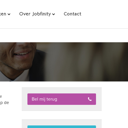
gen
Over Jobfinity
Contact
w
Bel mij terug
op de