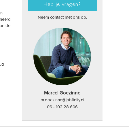
Heb je vragen?
en
Neem contact met ons op.
eheerd
van de
oud
Marcel Goezinne
m.goezinne@jobfinity.nl
06 - 102 28 606