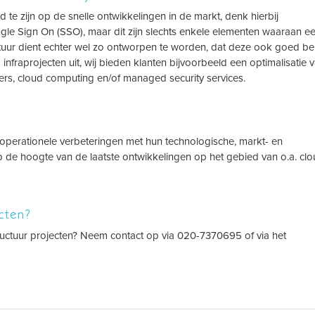
 te zijn op de snelle ontwikkelingen in de markt, denk hierbij
ngle Sign On (SSO), maar dit zijn slechts enkele elementen waaraan e
tuur dient echter wel zo ontworpen te worden, dat deze ook goed b
nfraprojecten uit, wij bieden klanten bijvoorbeeld een optimalisatie 
ters, cloud computing en/of managed security services.
 operationele verbeteringen met hun technologische, markt- en
 de hoogte van de laatste ontwikkelingen op het gebied van o.a. cl
ecten?
structuur projecten? Neem contact op via 020-7370695 of via het