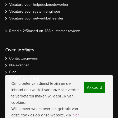
Vacature voor helpdeskmedewerker
Vacature voor system engineer
Vacature voor netwerkbeheerder
Rated
4.2
/5based on
488
customer reviews
Over jobfinity
Contactgegevens
Nieuwsbrief
Blog
ECABO leerbedrijf
Om u beter van dienst te zijn en de
Akkoord
inhoud en kwaliteit van onze site verder
Privacy beleid
te verbeteren maken wij gebruik van
Cookie beleid
cookies.
Wilt u meer weten over het gebruik van
deze cookies op onze website, klik
hier