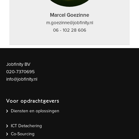
Marcel Goezinne
m.goezinne@jobfinity.nl
06 - 102 28 606
Jobfinity BV
020-7370695
info@jobfinity.nl
Voor opdrachtgevers
Diensten en oplossingen
ICT Detachering
Co-Sourcing