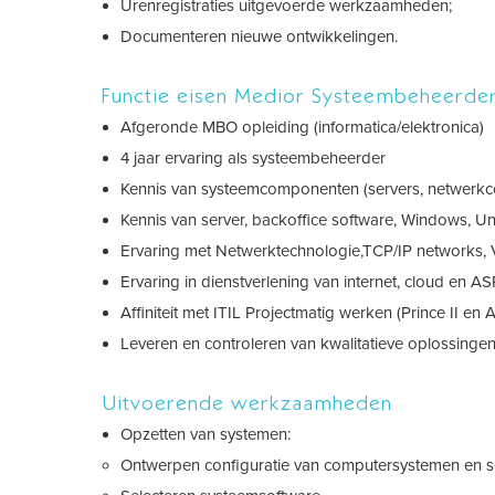
Urenregistraties uitgevoerde werkzaamheden;
Documenteren nieuwe ontwikkelingen.
Functie eisen Medior Systeembeheerd
Afgeronde MBO opleiding (informatica/elektronica)
4 jaar ervaring als systeembeheerder
Kennis van systeemcomponenten (servers, netwerk
Kennis van server, backoffice software, Windows, Un
Ervaring met Netwerktechnologie,TCP/IP networks, Vi
Ervaring in dienstverlening van internet, cloud en ASP 
Affiniteit met ITIL Projectmatig werken (Prince II en 
Leveren en controleren van kwalitatieve oplossinge
Uitvoerende werkzaamheden
Opzetten van systemen:
Ontwerpen configuratie van computersystemen en s