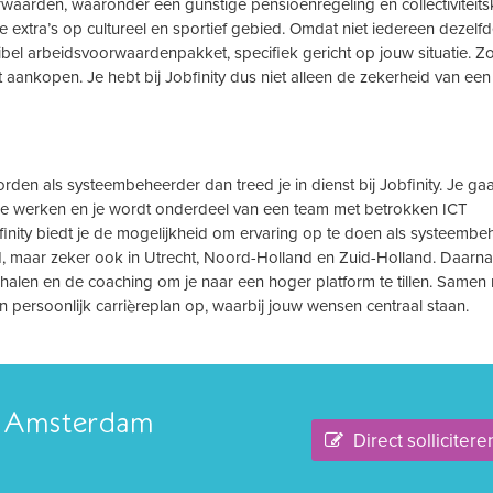
waarden, waaronder een gunstige pensioenregeling en collectiviteits
e extra’s op cultureel en sportief gebied. Omdat niet iedereen dezelf
xibel arbeidsvoorwaardenpakket, specifiek gericht op jouw situatie. Zo
t aankopen. Je hebt bij Jobfinity dus niet alleen de zekerheid van een
orden als systeembeheerder dan treed je in dienst bij Jobfinity. Je gaa
tie werken en je wordt onderdeel van een team met betrokken ICT
finity biedt je de mogelijkheid om ervaring op te doen als systeembe
, maar zeker ook in Utrecht, Noord-Holland en Zuid-Holland. Daarnaa
behalen en de coaching om je naar een hoger platform te tillen. Samen 
n persoonlijk carrièreplan op, waarbij jouw wensen centraal staan.
r Amsterdam
Direct sollicitere