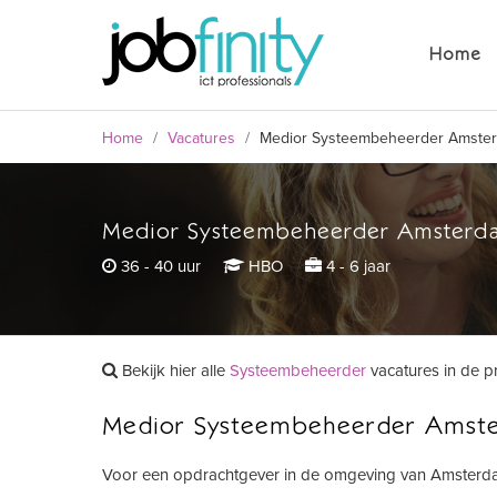
Medior Systeembeheerder Amster
Home
36 - 40 uur
HBO
4 - 6 jaar
Home
/
Vacatures
/
Medior Systeembeheerder Amste
Medior Systeembeheerder Amsterd
formulier
36 - 40 uur
HBO
4 - 6 jaar
Bekijk hier alle
Systeembeheerder
vacatures in de p
Medior Systeembeheerder Amst
Voor een opdrachtgever in de omgeving van Amsterda