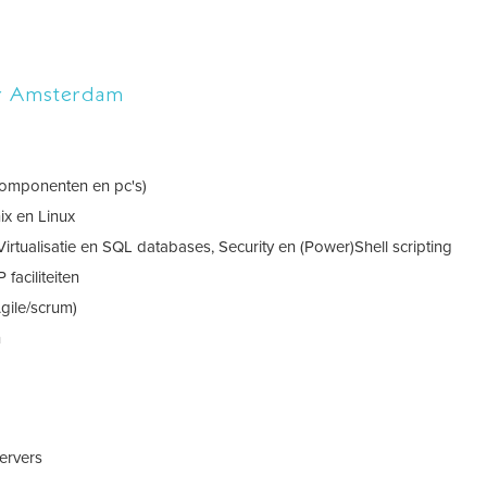
er Amsterdam
componenten en pc's)
ix en Linux
rtualisatie en SQL databases, Security en (Power)Shell scripting
faciliteiten
Agile/scrum)
n
ervers