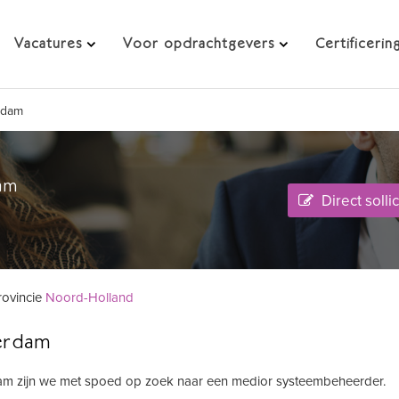
dam
Vacatures
Voor opdrachtgevers
Certificerin
rdam
am
Direct solli
rovincie
Noord-Holland
erdam
m zijn we met spoed op zoek naar een medior systeembeheerder.