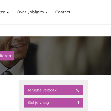
Direct solliciteren
gen
Over Jobfinity
Contact
citeren
Terugbelverzoek
Stel je vraag
e