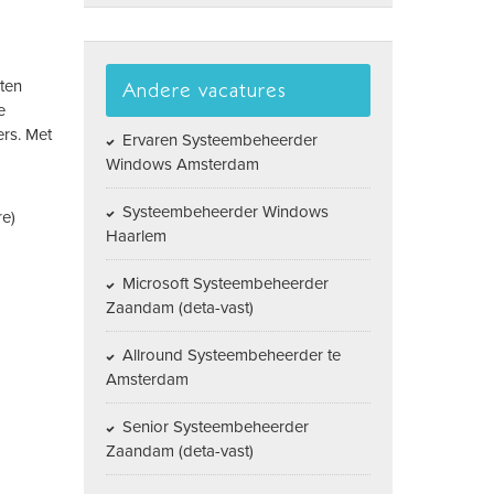
ten
Andere vacatures
e
ers. Met
Ervaren Systeembeheerder
Windows Amsterdam
Systeembeheerder Windows
re)
Haarlem
Microsoft Systeembeheerder
Zaandam (deta-vast)
Allround Systeembeheerder te
Amsterdam
Senior Systeembeheerder
Zaandam (deta-vast)