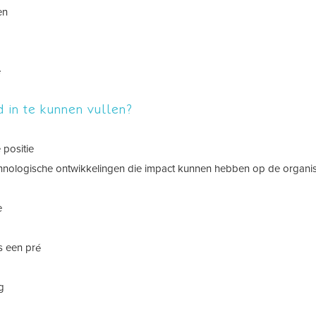
en
e
 in te kunnen vullen?
 positie
technologische ontwikkelingen die impact kunnen hebben op de organi
ce
s een pré
ng