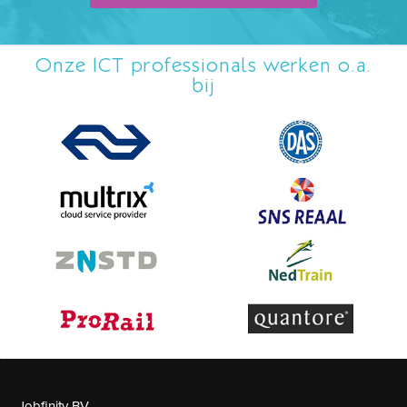
Onze ICT professionals werken o.a.
bij
Jobfinity BV