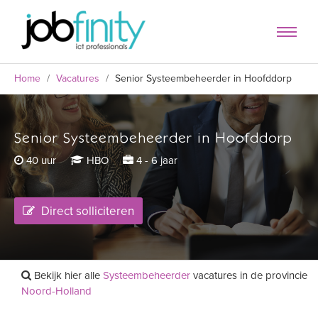
Home
/
Vacatures
/
Senior Systeembeheerder in Hoofddorp
Senior Systeembeheerder in Hoofddorp
formulier
40 uur
HBO
4 - 6 jaar
Direct solliciteren
Bekijk hier alle
Systeembeheerder
vacatures in de provincie
Noord-Holland