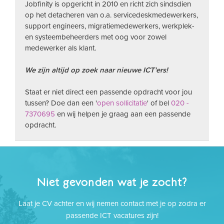
Jobfinity is opgericht in 2010 en richt zich sindsdien
op het detacheren van o.a. servicedeskmedewerkers,
support engineers, migratiemedewerkers, werkplek-
en systeembeheerders met oog voor zowel
medewerker als klant.
We zijn altijd op zoek naar nieuwe ICT'ers!
Staat er niet direct een passende opdracht voor jou
tussen? Doe dan een '
open sollicitatie
' of bel
020 -
7370695
en wij helpen je graag aan een passende
opdracht.
Niet gevonden wat je zocht?
Laat je CV achter en wij nemen contact met je op zodra er
passende ICT vacatures zijn!