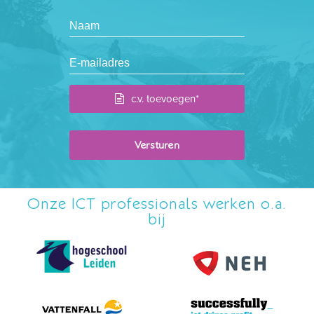
c.v. toevoegen*
Onze ICT professionals werken o.a.
bij