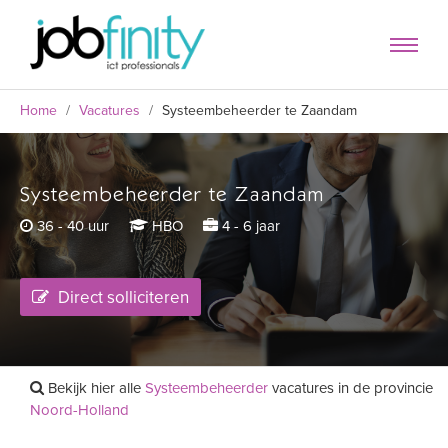
Home
/
Vacatures
/
Systeembeheerder te Zaandam
Systeembeheerder te Zaandam
formulier
36 - 40 uur
HBO
4 - 6 jaar
Direct solliciteren
Bekijk hier alle
Systeembeheerder
vacatures in de provincie
Noord-Holland