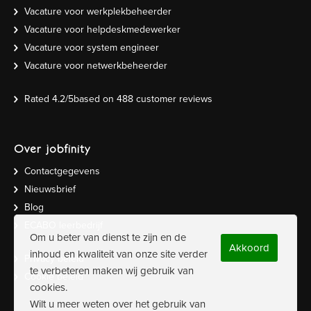
Vacature voor werkplekbeheerder
Vacature voor helpdeskmedewerker
Vacature voor system engineer
Vacature voor netwerkbeheerder
Rated
4.2
/5based on
488
customer reviews
Over jobfinity
Contactgegevens
Nieuwsbrief
Blog
ECABO leerbedrijf
Om u beter van dienst te zijn en de
Akkoord
inhoud en kwaliteit van onze site verder
Privacy beleid
te verbeteren maken wij gebruik van
Cookie beleid
cookies.
Wilt u meer weten over het gebruik van