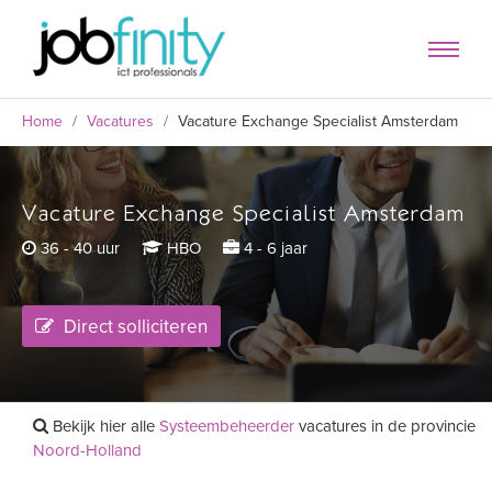
Home
/
Vacatures
/
Vacature Exchange Specialist Amsterdam
Vacature Exchange Specialist Amsterdam
formulier
36 - 40 uur
HBO
4 - 6 jaar
Direct solliciteren
Bekijk hier alle
Systeembeheerder
vacatures in de provincie
Noord-Holland