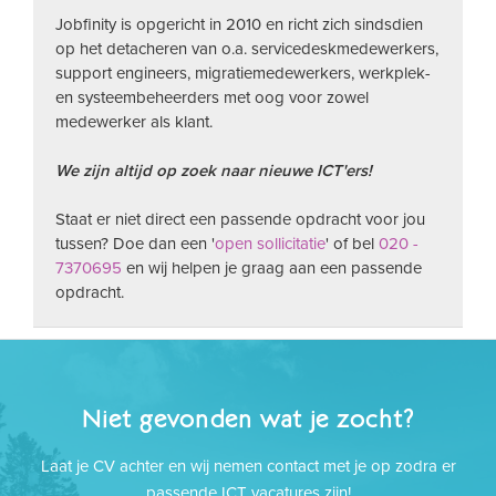
Jobfinity is opgericht in 2010 en richt zich sindsdien
op het detacheren van o.a. servicedeskmedewerkers,
support engineers, migratiemedewerkers, werkplek-
en systeembeheerders met oog voor zowel
medewerker als klant.
We zijn altijd op zoek naar nieuwe ICT'ers!
Staat er niet direct een passende opdracht voor jou
tussen? Doe dan een '
open sollicitatie
' of bel
020 -
7370695
en wij helpen je graag aan een passende
opdracht.
Niet gevonden wat je zocht?
Laat je CV achter en wij nemen contact met je op zodra er
passende ICT vacatures zijn!