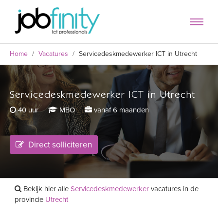
Home
/
Vacatures
/
Servicedeskmedewerker ICT in Utrecht
Servicedeskmedewerker ICT in Utrecht
formulier
40 uur
MBO
vanaf 6 maanden
Direct solliciteren
Bekijk hier alle
Servicedeskmedewerker
vacatures in de
provincie
Utrecht