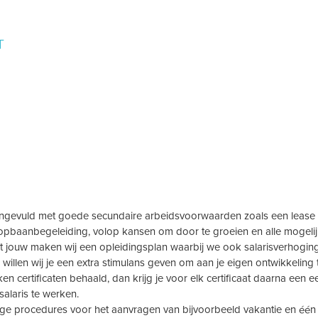
T
s aangevuld met goede secundaire arbeidsvoorwaarden zoals een lease 
loopbaanbegeleiding, volop kansen om door te groeien en alle mogel
t jouw maken wij een opleidingsplan waarbij we ook salarisverhogin
 willen wij je een extra stimulans geven om aan je eigen ontwikkeling 
en certificaten behaald, dan krijg je voor elk certificaat daarna een 
salaris te werken.
lange procedures voor het aanvragen van bijvoorbeeld vakantie en één