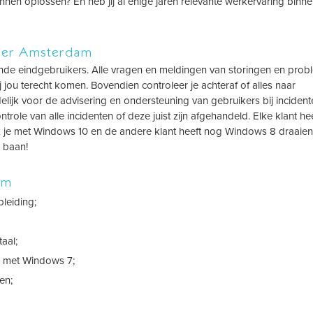
nnen oplossen? En heb jij al enige jaren relevante werkervaring binn
ker Amsterdam
nde eindgebruikers. Alle vragen en meldingen van storingen en pro
ij jou terecht komen. Bovendien controleer je achteraf of alles naar
elijk voor de advisering en ondersteuning van gebruikers bij incident
role van alle incidenten of deze juist zijn afgehandeld. Elke klant he
k je met Windows 10 en de andere klant heeft nog Windows 8 draaien
 baan!
am
leiding;
aal;
ng met Windows 7;
en;