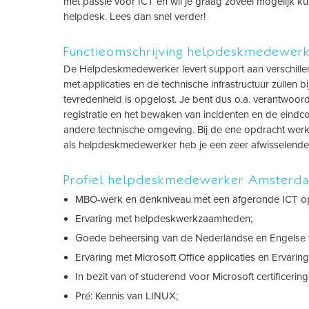
met passie voor ICT en wil je graag zoveel mogelijk ku
helpdesk. Lees dan snel verder!
Functieomschrijving helpdeskmedewer
De Helpdeskmedewerker levert support aan verschille
met applicaties en de technische infrastructuur zullen b
tevredenheid is opgelost. Je bent dus o.a. verantwoord
registratie en het bewaken van incidenten en de eindcont
andere technische omgeving. Bij de ene opdracht wer
als helpdeskmedewerker heb je een zeer afwisselende
Profiel helpdeskmedewerker Amsterd
MBO-werk en denkniveau met een afgeronde ICT op
Ervaring met helpdeskwerkzaamheden;
Goede beheersing van de Nederlandse en Engelse t
Ervaring met Microsoft Office applicaties en Ervari
In bezit van of studerend voor Microsoft certificering
Pré: Kennis van LINUX;