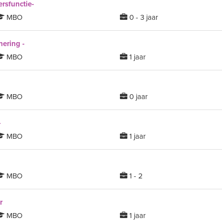
rsfunctie-
MBO
0 - 3 jaar
ering -
MBO
1 jaar
MBO
0 jaar
-
MBO
1 jaar
MBO
1 - 2
r
MBO
1 jaar