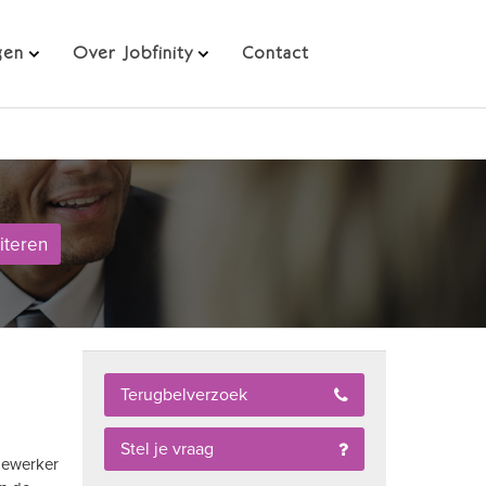
Direct solliciteren
gen
Over Jobfinity
Contact
citeren
Terugbelverzoek
Stel je vraag
dewerker