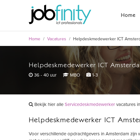
Helpdeskmedewerker ICT Amster
Home
36 - 40 uur
MBO
1-3
Home
/
Vacatures
/
Helpdeskmedewerker ICT Amster
Helpdeskmedewerker ICT Amsterd
formulier
36 - 40 uur
MBO
1-3
Bekijk hier alle
Servicedeskmedewerker
vacatures i
Helpdeskmedewerker ICT Amst
Voor verschillende opdrachtgevers in Amsterdam zij