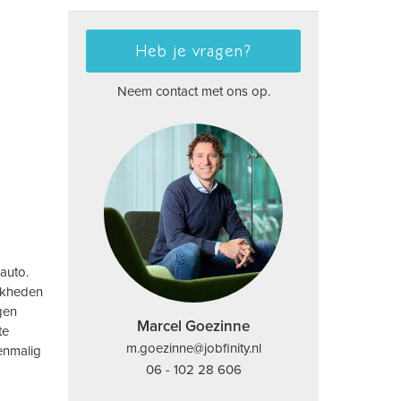
Heb je vragen?
Neem contact met ons op.
auto.
ijkheden
gen
Marcel Goezinne
te
m.goezinne@jobfinity.nl
eenmalig
06 - 102 28 606