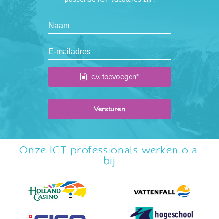
c.v. toevoegen*
Onze ICT professionals werken o.a.
bij