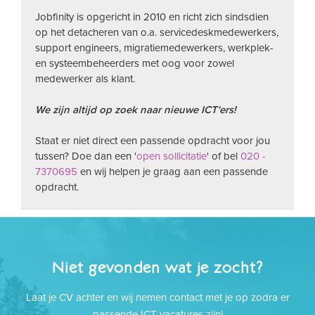
Jobfinity is opgericht in 2010 en richt zich sindsdien
op het detacheren van o.a. servicedeskmedewerkers,
support engineers, migratiemedewerkers, werkplek-
en systeembeheerders met oog voor zowel
medewerker als klant.
We zijn altijd op zoek naar nieuwe ICT'ers!
Staat er niet direct een passende opdracht voor jou
tussen? Doe dan een '
open sollicitatie
' of bel
020 -
7370695
en wij helpen je graag aan een passende
opdracht.
Niet gevonden wat je zocht?
Laat je CV achter en wij nemen contact met je op zodra er
passende ICT vacatures zijn!