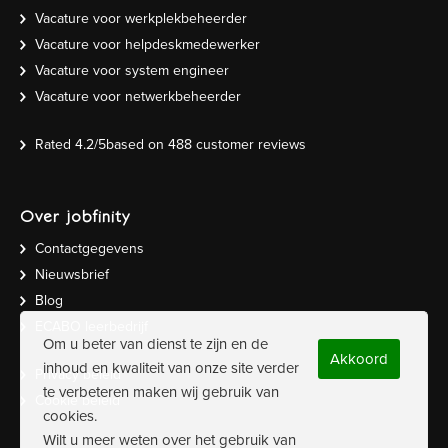
Vacature voor werkplekbeheerder
Vacature voor helpdeskmedewerker
Vacature voor system engineer
Vacature voor netwerkbeheerder
Rated
4.2
/5based on
488
customer reviews
Over jobfinity
Contactgegevens
Nieuwsbrief
Blog
ECABO leerbedrijf
Om u beter van dienst te zijn en de
Akkoord
inhoud en kwaliteit van onze site verder
Privacy beleid
te verbeteren maken wij gebruik van
Cookie beleid
cookies.
Wilt u meer weten over het gebruik van