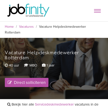
Home
/
Vacatures
/
Vacature Helpdeskmedewerker
Rotterdam
Vacature Helpdeskmedewerker
formulier
Rotterdam
40 uur
MBO
1 jaar
Direct solliciteren
Bekijk hier alle
Servicedeskmedewerker
vacatures in de