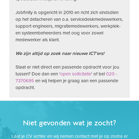
Jobfinity is opgericht in 2010 en richt zich sindsdien
op het detacheren van o.a. servicedeskmedewerkers,
support engineers, migratiemedewerkers, werkplek-
en systeembeheerders met oog voor zowel
medewerker als klant.
We zijn altijd op zoek naar nieuwe ICT'ers!
Staat er niet direct een passende opdracht voor jou
tussen? Doe dan een '
open sollicitatie
' of bel
020 -
7370695
en wij helpen je graag aan een passende
opdracht.
Niet gevonden wat je zocht?
Laat je CV achter en wij nemen contact met je op zodra er