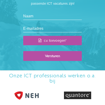
passende ICT vacatures zijn!
c.v. toevoegen*
Onze ICT professionals werken o.a.
bij