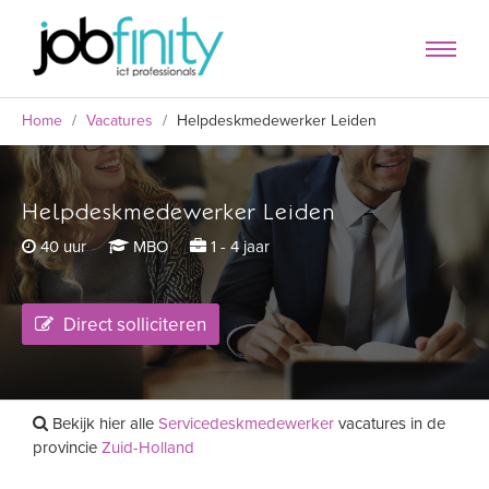
Home
/
Vacatures
/
Helpdeskmedewerker Leiden
Helpdeskmedewerker Leiden
formulier
40 uur
MBO
1 - 4 jaar
Direct solliciteren
Bekijk hier alle
Servicedeskmedewerker
vacatures in de
provincie
Zuid-Holland