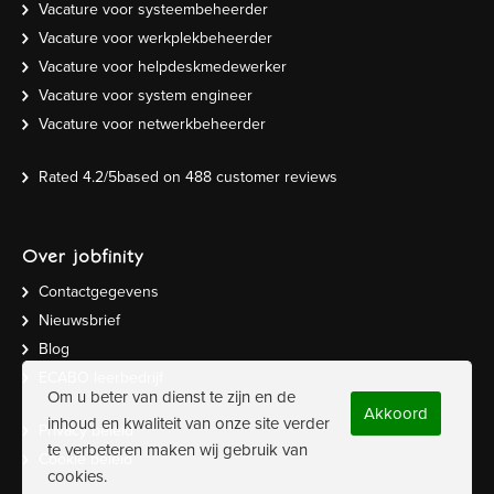
Vacature voor systeembeheerder
Vacature voor werkplekbeheerder
Vacature voor helpdeskmedewerker
Vacature voor system engineer
Vacature voor netwerkbeheerder
Rated
4.2
/5based on
488
customer reviews
Over jobfinity
Contactgegevens
Nieuwsbrief
Blog
ECABO leerbedrijf
Om u beter van dienst te zijn en de
Akkoord
inhoud en kwaliteit van onze site verder
Privacy beleid
te verbeteren maken wij gebruik van
Cookie beleid
cookies.