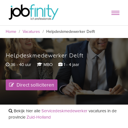
Home
/
Vacatures
/
Helpdeskmedewerker Delft
Helpdeskmedewerker Delft
formulier
36 - 40 uur
MBO
1 - 4 jaar
Direct solliciteren
Bekijk hier alle
Servicedeskmedewerker
vacatures in de
provincie
Zuid-Holland