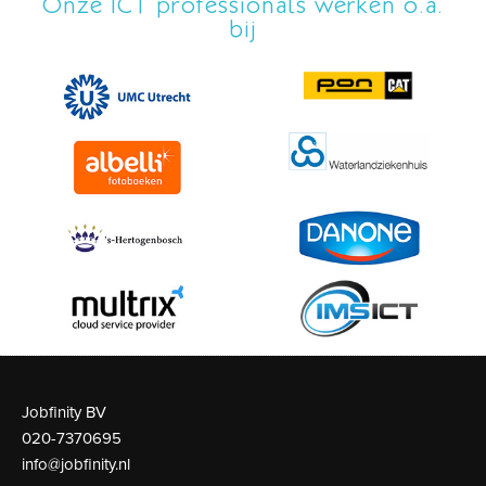
Onze ICT professionals werken o.a.
bij
Jobfinity BV
020-7370695
info@jobfinity.nl