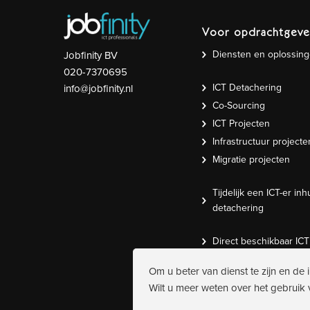
Voor opdrachtgeve
Diensten en oplossin
Jobfinity BV
020-7370695
ICT Detachering
info@jobfinity.nl
Co-Sourcing
ICT Projecten
Infrastructuur projecte
Migratie projecten
Tijdelijk een ICT-er inh
detachering
Direct beschikbaar IC
Om u beter van dienst te zijn en de 
Wilt u meer weten over het gebruik