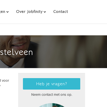
gen
Over Jobfinity
Contact
stelveen
t voor
Heb je vragen?
w
Neem contact met ons op.