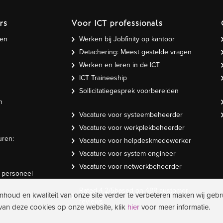
rs
Voor ICT professionals
gen
Werken bij Jobfinity op kantoor
Detachering: Meest gestelde vragen
Werken en leren in de ICT
ICT Traineeship
Sollicitatiegesprek voorbereiden
n
Vacature voor systeembeheerder
Vacature voor werkplekbeheerder
uren:
Vacature voor helpdeskmedewerker
Vacature voor system engineer
Vacature voor netwerkbeheerder
T personeel
Rated
4.2
/5based on
488
customer
inhoud en kwaliteit van onze site verder te verbeteren maken wij gebr
reviews
 van deze cookies op onze website, klik
hier
voor meer informatie.