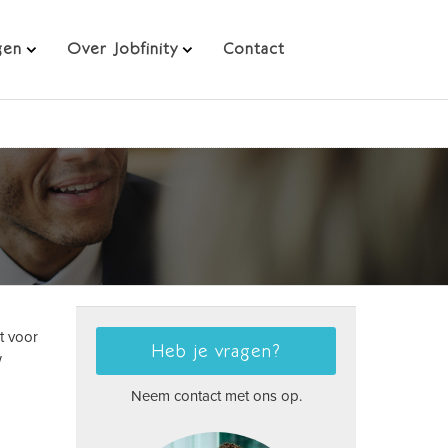
gen
Over Jobfinity
Contact
t voor
Heb je vragen?
w
Neem contact met ons op.