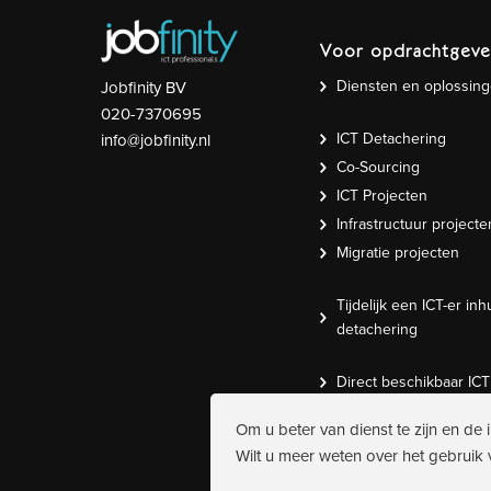
Voor opdrachtgeve
Diensten en oplossin
Jobfinity BV
020-7370695
ICT Detachering
info@jobfinity.nl
Co-Sourcing
ICT Projecten
Infrastructuur projecte
Migratie projecten
Tijdelijk een ICT-er inh
detachering
Direct beschikbaar IC
Om u beter van dienst te zijn en de 
Wilt u meer weten over het gebruik