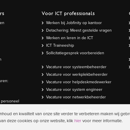
rs
Voor ICT professionals
gen
Werken bij Jobfinity op kantoor
Detachering: Meest gestelde vragen
Werken en leren in de ICT
ICT Traineeship
Sollicitatiegesprek voorbereiden
n
Vacature voor systeembeheerder
Vacature voor werkplekbeheerder
uren:
Vacature voor helpdeskmedewerker
Vacature voor system engineer
Vacature voor netwerkbeheerder
T personeel
Rated
4.2
/5based on
488
customer
inhoud en kwaliteit van onze site verder te verbeteren maken wij gebr
reviews
 van deze cookies op onze website, klik
hier
voor meer informatie.