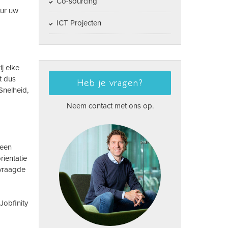
Co-sourcing
uur uw
ICT Projecten
j elke
t dus
Heb je vragen?
Snelheid,
Neem contact met ons op.
 een
ientatie
evraagde
Jobfinity