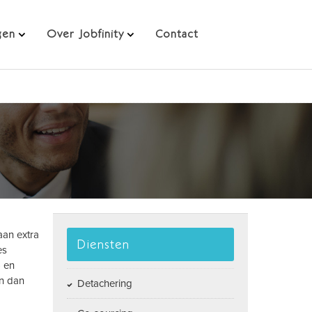
gen
Over Jobfinity
Contact
aan extra
Diensten
es
- en
en dan
Detachering