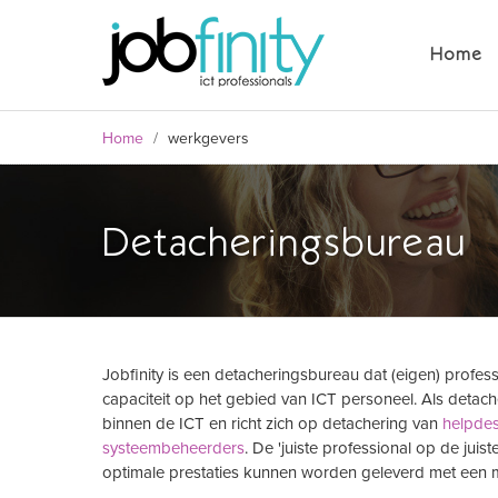
Home
Home
/
werkgevers
Detacheringsbureau
Jobfinity is een detacheringsbureau dat (eigen) profess
formulier
capaciteit op het gebied van ICT personeel. Als detach
binnen de ICT en richt zich op detachering van
helpde
systeembeheerders
. De 'juiste professional op de juis
optimale prestaties kunnen worden geleverd met een m