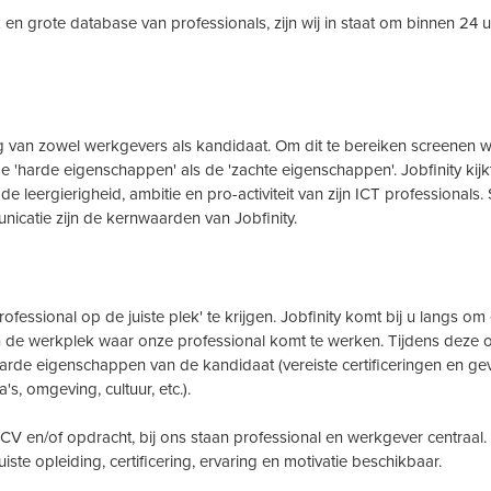
en grote database van professionals, zijn wij in staat om binnen 24 
lang van zowel werkgevers als kandidaat. Om dit te bereiken screenen wi
e 'harde eigenschappen' als de 'zachte eigenschappen'. Jobfinity kijk
e leergierigheid, ambitie en pro-activiteit van zijn ICT professionals. 
municatie zijn de kernwaarden van Jobfinity.
fessional op de juiste plek' te krijgen. Jobfinity komt bij u langs om
 de werkplek waar onze professional komt te werken. Tijdens deze or
harde eigenschappen van de kandidaat (vereiste certificeringen en g
s, omgeving, cultuur, etc.).
CV en/of opdracht, bij ons staan professional en werkgever centraal. 
ste opleiding, certificering, ervaring en motivatie beschikbaar.