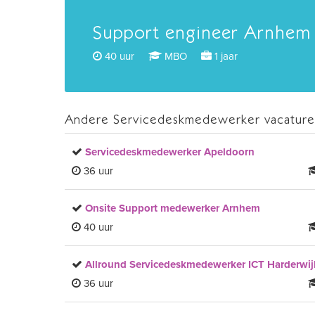
Support engineer Arnhem
40 uur
MBO
1 jaar
Andere Servicedeskmedewerker vacatures
Servicedeskmedewerker Apeldoorn
36 uur
Onsite Support medewerker Arnhem
40 uur
Allround Servicedeskmedewerker ICT Harderwij
36 uur