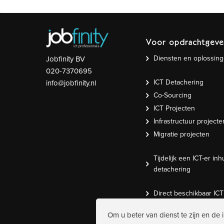
Voor opdrachtgeve
Diensten en oplossin
Jobfinity BV
020-7370695
ICT Detachering
info@jobfinity.nl
Co-Sourcing
ICT Projecten
Infrastructuur projecte
Migratie projecten
Tijdelijk een ICT-er inh
detachering
Direct beschikbaar IC
Om u beter van dienst te zijn en de 