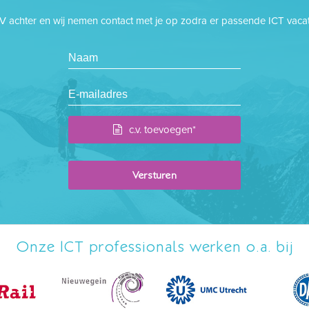
CV achter en wij nemen contact met je op zodra er passende ICT vacatu
c.v. toevoegen*
Onze ICT professionals werken o.a. bij