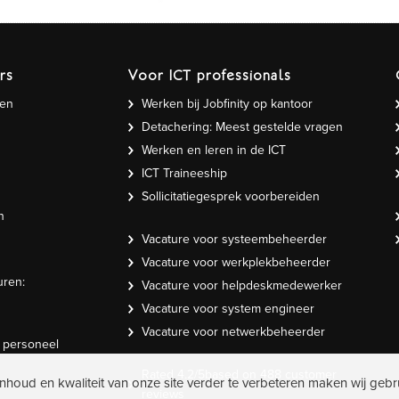
rs
Voor ICT professionals
gen
Werken bij Jobfinity op kantoor
Detachering: Meest gestelde vragen
Werken en leren in de ICT
ICT Traineeship
Sollicitatiegesprek voorbereiden
n
Vacature voor systeembeheerder
Vacature voor werkplekbeheerder
uren:
Vacature voor helpdeskmedewerker
Vacature voor system engineer
Vacature voor netwerkbeheerder
T personeel
Rated
4.2
/5based on
488
customer
inhoud en kwaliteit van onze site verder te verbeteren maken wij gebr
reviews