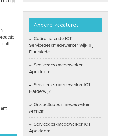
 ben jij
Andere vacatures
en
roactief
Coördinerende ICT
 call
Servicedeskmedewerker Wijk bij
Duurstede
Servicedeskmedewerker
Apeldoorn
Servicedeskmedewerker ICT
Harderwijk
Onsite Support medewerker
ment
Arnhem
Servicedeskmedewerker ICT
Apeldoorn