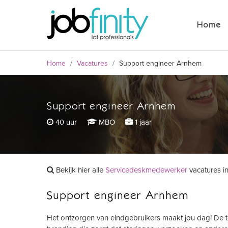
Support engineer Arnhem
Home
40 uur
MBO
1 jaar
Home
/
Vacatures
/
Support engineer Arnhem
Support engineer Arnhem
formulier
40 uur
MBO
1 jaar
Bekijk hier alle
Servicedeskmedewerker
vacatures i
Support engineer Arnhem
Het ontzorgen van eindgebruikers maakt jou dag! De tel