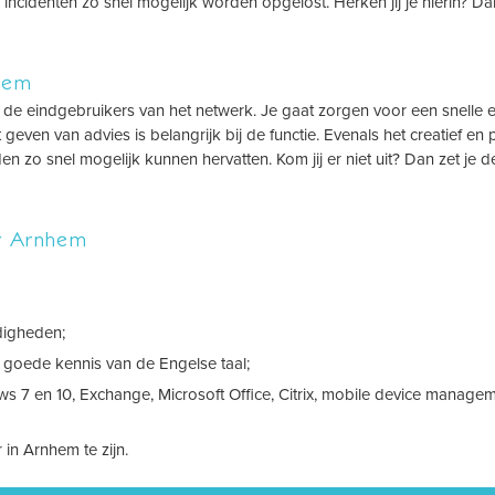
ncidenten zo snel mogelijk worden opgelost. Herken jij je hierin? Dan
hem
 de eindgebruikers van het netwerk. Je gaat zorgen voor een snelle 
ven van advies is belangrijk bij de functie. Evenals het creatief en p
o snel mogelijk kunnen hervatten. Kom jij er niet uit? Dan zet je de
er Arnhem
digheden;
 goede kennis van de Engelse taal;
s 7 en 10, Exchange, Microsoft Office, Citrix, mobile device manage
in Arnhem te zijn.