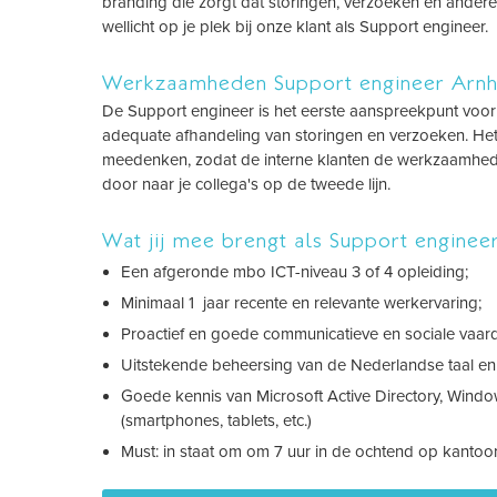
branding die zorgt dat storingen, verzoeken en andere i
wellicht op je plek bij onze klant als Support engineer.
Werkzaamheden Support engineer Arn
De Support engineer is het eerste aanspreekpunt voor
adequate afhandeling van storingen en verzoeken. Het ge
meedenken, zodat de interne klanten de werkzaamheden z
door naar je collega's op de tweede lijn.
Wat jij mee brengt als Support engine
Een afgeronde mbo ICT-niveau 3 of 4 opleiding;
Minimaal 1 jaar recente en relevante werkervaring;
Proactief en goede communicatieve en sociale vaar
Uitstekende beheersing van de Nederlandse taal en
Goede kennis van Microsoft Active Directory, Window
(smartphones, tablets, etc.)
Must: in staat om om 7 uur in de ochtend op kantoor 