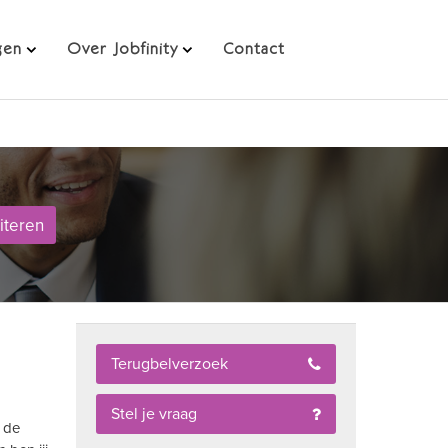
Direct solliciteren
gen
Over Jobfinity
Contact
citeren
Terugbelverzoek
Stel je vraag
n de