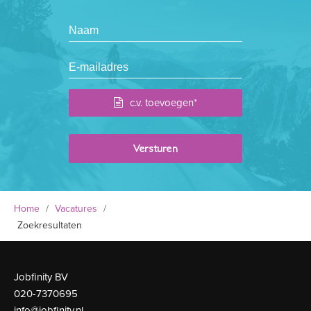
c.v. toevoegen*
Home
/
Vacatures
/
Zoekresultaten
Jobfinity BV
020-7370695
info@jobfinity.nl