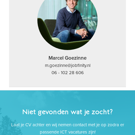
Marcel Goezinne
m.goezinne@jobfinity.nl
06 - 102 28 606
Niet gevonden wat je zocht?
Laat je CV achter en wij nemen contact met je op zodra er
passende ICT vacatures zijn!