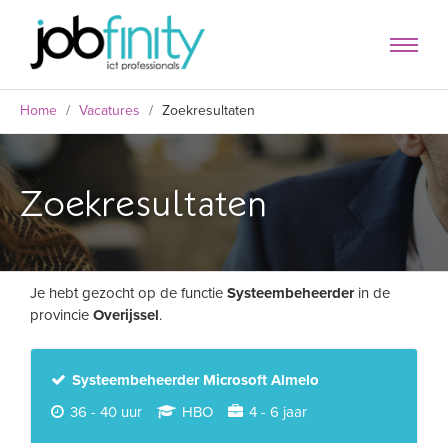
Home
/
Vacatures
/
Zoekresultaten
Zoekresultaten
Je hebt gezocht op de functie
Systeembeheerder
in de
provincie
Overijssel
.
formulier
Systeembeheerder Microsoft Almelo
36 - 40 uur
HBO
4 - 6 jaar