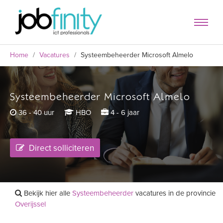
Home
/
Vacatures
/
Systeembeheerder Microsoft Almelo
Systeembeheerder Microsoft Almelo
formulier
36 - 40 uur
HBO
4 - 6 jaar
Direct solliciteren
Bekijk hier alle
Systeembeheerder
vacatures in de provincie
Overijssel