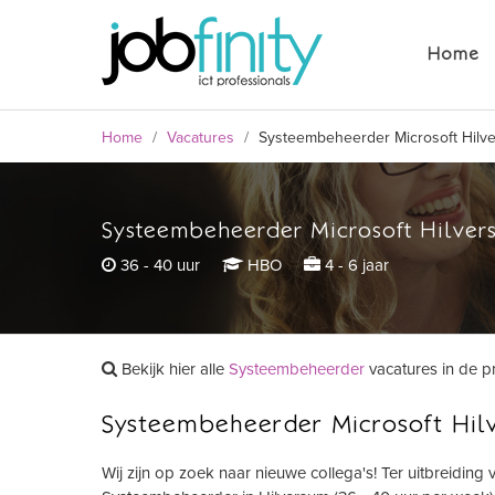
Systeembeheerder Microsoft Hilve
Home
36 - 40 uur
HBO
4 - 6 jaar
Home
/
Vacatures
/
Systeembeheerder Microsoft Hilv
Systeembeheerder Microsoft Hilver
formulier
36 - 40 uur
HBO
4 - 6 jaar
Bekijk hier alle
Systeembeheerder
vacatures in de p
Systeembeheerder Microsoft Hil
Wij zijn op zoek naar nieuwe collega's! Ter uitbreiding