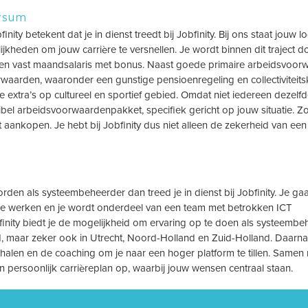
rsum
y betekent dat je in dienst treedt bij Jobfinity. Bij ons staat jouw 
ijkheden om jouw carrière te versnellen. Je wordt binnen dit traject d
 een vast maandsalaris met bonus. Naast goede primaire arbeidsvoo
waarden, waaronder een gunstige pensioenregeling en collectiviteits
e extra’s op cultureel en sportief gebied. Omdat niet iedereen dezelf
xibel arbeidsvoorwaardenpakket, specifiek gericht op jouw situatie. Zo
t aankopen. Je hebt bij Jobfinity dus niet alleen de zekerheid van een
orden als systeembeheerder dan treed je in dienst bij Jobfinity. Je gaa
tie werken en je wordt onderdeel van een team met betrokken ICT
finity biedt je de mogelijkheid om ervaring op te doen als systeembe
, maar zeker ook in Utrecht, Noord-Holland en Zuid-Holland. Daarnaa
behalen en de coaching om je naar een hoger platform te tillen. Samen 
n persoonlijk carrièreplan op, waarbij jouw wensen centraal staan.