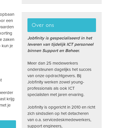
loopbaan
oor een
Over ons
rwaarden
korting
Jobfinity is gespecialiseerd in het
de zaken
leveren van tijdelijk ICT personeel
 kun je
binnen Support en Beheer.
Meer dan 25 medewerkers
ondersteunen dagelijks het succes
van onze opdrachtgevers. Bij
t
Jobfinity werken zowel young-
professionals als ook ICT
heerder
specialisten met jaren ervaring.
st krijg
met je
Jobfinity is opgericht in 2010 en richt
zich sindsdien op het detacheren
van o.a. servicedeskmedewerkers,
support engineers,