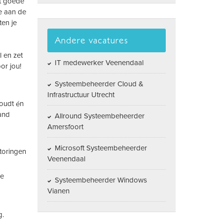
et goede
je aan de
ten je
Andere vacatures
l en zet
IT medewerker Veenendaal
or jou!
Systeembeheerder Cloud &
Infrastructuur Utrecht
houdt én
mand
Allround Systeembeheerder
Amersfoort
Microsoft Systeembeheerder
storingen
Veenendaal
de
Systeembeheerder Windows
Vianen
g.