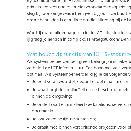
Systeembeheerder in Hilversum (36 - 40 uur per week).
primaire en secundaire arbeidsvoorwaarden (opleiding, 
slag bij toonaangevende bedrijven bij jou in de buurt, 
droombaan, dan is een directe indiensttreding bij de b
Word jij graag uitgedaagd om in de ICT infrastructuur v
jij graag je handen in complexe IT vraagstukken? Dan 
Wat houdt de functie van ICT Systeemb
Als systeembeheerder ben jij een belangrijke schakel bi
verbetert de ICT infrastructuur. Een baan met veel ve
optimaal! Als Systeembeheerder krijg je de volgende 
Je bent verantwoordelijk voor het optimaal functione
Je waarborgt de continuïteit en de beschikbaarheid 
binnen de omgeving;
Je onderhoudt en installeert werkstations, servers, 
documentatie;
Je lost 2e en 3e lijn incidenten op;
Je draait mee binnen verschillende projecten voor b