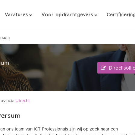
rsum
Vacatures
Voor opdrachtgevers
Certificerin
ersum
sum
Direct solli
rovincie
Utrecht
versum
 van ons team van ICT Professionals zijn wij op zoek naar een