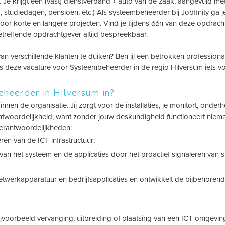
 Je krijgt een (vast) dienstverband + auto van de zaak, aangevuld m
studiedagen, pensioen, etc.) Als systeembeheerder bij Jobfinity ga 
voor korte en langere projecten. Vind je tijdens één van deze opdrach
etreffende opdrachtgever altijd bespreekbaar.
an verschillende klanten te duiken? Ben jij een betrokken professiona
is deze vacature voor Systeembeheerder in de regio Hilversum iets vo
eheerder in Hilversum in?
nnen de organisatie. Jij zorgt voor de installaties, je monitort, onder
rantwoordelijkheid, want zonder jouw deskundigheid functioneert nie
verantwoordelijkheden:
ren van de ICT infrastructuur;
van het systeem en de applicaties door het proactief signaleren van 
netwerkapparatuur en bedrijfsapplicaties en ontwikkelt de bijbehoren
ijvoorbeeld vervanging, uitbreiding of plaatsing van een ICT omgevin