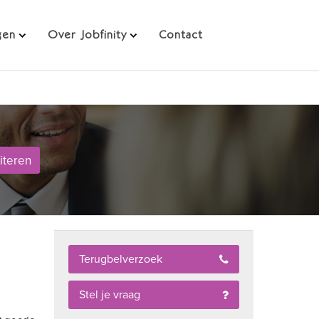
Direct solliciteren
gen
Over Jobfinity
Contact
citeren
Terugbelverzoek
Stel je vraag