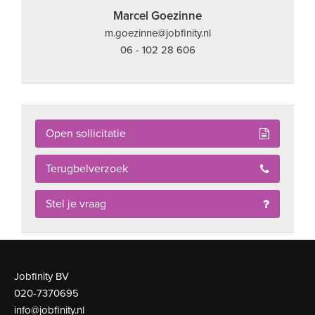
Marcel Goezinne
m.goezinne@jobfinity.nl
06 - 102 28 606
Open sollicitatie
Terugbelverzoek
Stel je vraag
Jobfinity BV
020-7370695
info@jobfinity.nl