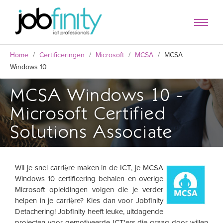
Home
/
Certificeringen
/
Microsoft
/
MCSA
/
MCSA
Windows 10
MCSA Windows 10 -
Microsoft Certified
Solutions Associate
Wil je snel carrière maken in de ICT, je MCSA
Windows 10 certificering behalen en overige
formulier
Microsoft opleidingen volgen die je verder
helpen in je carrière? Kies dan voor Jobfinity
Detachering! Jobfinity heeft leuke, uitdagende
projecten voor gemotiveerde ICT'ers die graag door willen