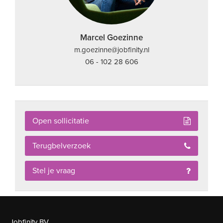
Marcel Goezinne
m.goezinne@jobfinity.nl
06 - 102 28 606
Open sollicitatie
Terugbelverzoek
Stel je vraag
Jobfinity BV