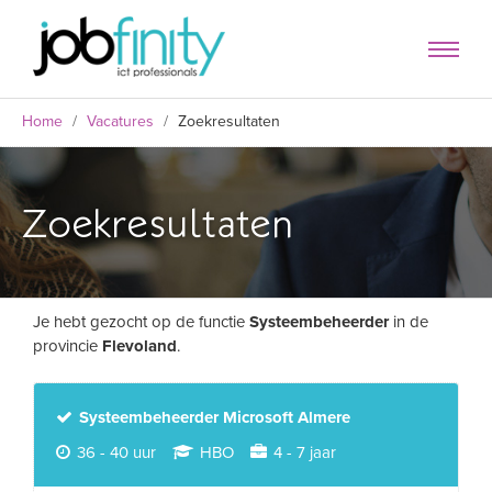
Home
/
Vacatures
/
Zoekresultaten
Zoekresultaten
Je hebt gezocht op de functie
Systeembeheerder
in de
provincie
Flevoland
.
formulier
Systeembeheerder Microsoft Almere
36 - 40 uur
HBO
4 - 7 jaar