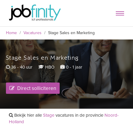
Home
/
Vacatures
/
Stage Sales en Marketing
Stage Sales en Marketing
formulier
36 - 40 uur
HBO
0 - 1 jaar
Direct solliciteren
Bekijk hier alle
Stage
vacatures in de provincie
Noord-
Holland