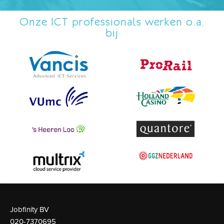
Onze ICT professionals werken o.a.
bij
Jobfinity BV
020-7370695