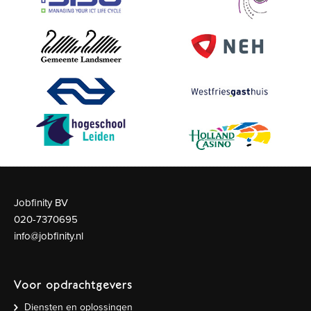
Jobfinity BV
020-7370695
info@jobfinity.nl
Voor opdrachtgevers
Diensten en oplossingen