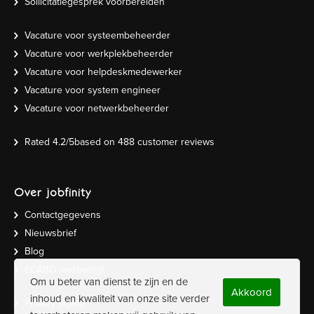
Sollicitatiegesprek voorbereiden
Vacature voor systeembeheerder
Vacature voor werkplekbeheerder
Vacature voor helpdeskmedewerker
Vacature voor system engineer
Vacature voor netwerkbeheerder
Rated
4.2
/5based on
488
customer reviews
Over jobfinity
Contactgegevens
Nieuwsbrief
Blog
ECABO leerbedrijf
Om u beter van dienst te zijn en de
Akkoord
inhoud en kwaliteit van onze site verder
Privacy beleid