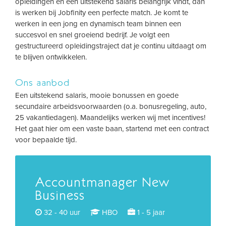
opleidingen en een uitstekend salaris belangrijk vindt, dan
is werken bij Jobfinity een perfecte match. Je komt te
werken in een jong en dynamisch team binnen een
succesvol en snel groeiend bedrijf. Je volgt een
gestructureerd opleidingstraject dat je continu uitdaagt om
te blijven ontwikkelen.
Ons aanbod
Een uitstekend salaris, mooie bonussen en goede
secundaire arbeidsvoorwaarden (o.a. bonusregeling, auto,
25 vakantiedagen). Maandelijks werken wij met incentives!
Het gaat hier om een vaste baan, startend met een contract
voor bepaalde tijd.
Accountmanager New
Business
32 - 40 uur
HBO
1 - 5 jaar