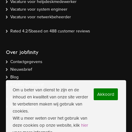
Vacature voor helpdeskmedewerker
Vacature voor system engineer
Vacature voor netwerkbeheerder
Rated
4.2
/5based on
488
customer reviews
Over jobfinity
Contactgegevens
Nieuwsbrief
Blog
ECABO leerbedrijf
Om u beter van dienst te zijn en de
Akkoord
inhoud en kwaliteit van onze site verder
Privacy beleid
te verbeteren maken wij gebruik van
Cookie beleid
cookies.
Wilt u meer weten over het gebruik van
deze cookies op onze website, klik
hier