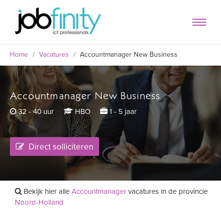
Home
/
Vacatures
/
Accountmanager New Business
Accountmanager New Business
formulier
32 - 40 uur
HBO
1 - 5 jaar
Direct solliciteren
Bekijk hier alle
Accountmanager
vacatures in de provincie
Noord-Holland