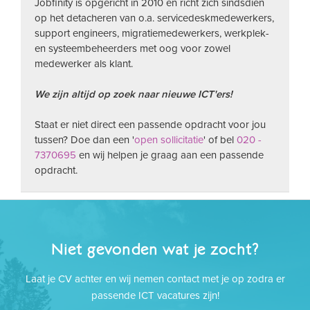
Jobfinity is opgericht in 2010 en richt zich sindsdien
op het detacheren van o.a. servicedeskmedewerkers,
support engineers, migratiemedewerkers, werkplek-
en systeembeheerders met oog voor zowel
medewerker als klant.
We zijn altijd op zoek naar nieuwe ICT'ers!
Staat er niet direct een passende opdracht voor jou
tussen? Doe dan een '
open sollicitatie
' of bel
020 -
7370695
en wij helpen je graag aan een passende
opdracht.
Niet gevonden wat je zocht?
Laat je CV achter en wij nemen contact met je op zodra er
passende ICT vacatures zijn!