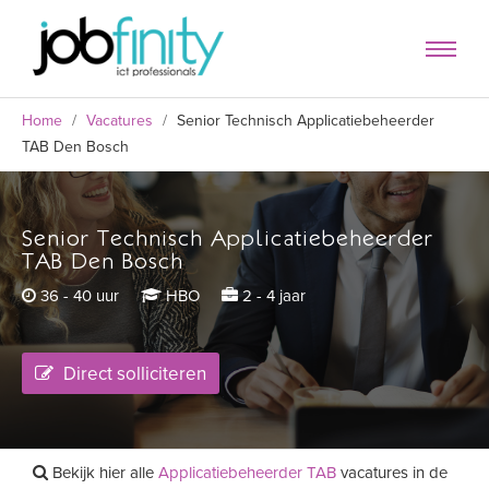
Home
/
Vacatures
/
Senior Technisch Applicatiebeheerder
TAB Den Bosch
Senior Technisch Applicatiebeheerder
formulier
TAB Den Bosch
36 - 40 uur
HBO
2 - 4 jaar
Direct solliciteren
Bekijk hier alle
Applicatiebeheerder TAB
vacatures in de