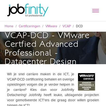
Home
/
Certificeringen
/
VMware
/
VCAP
/
DCD
VCAP-DCD - VMware
Certfied Advanced
Professional -
Datacenter Design
Wil je snel carrière maken in de ICT, je
VCAP-DCD certificering behalen en overige
formulier
opleidingen volgen die je verder helpen in
je carrière? Kies dan voor Jobfinity
Detachering! Jobfinity heeft leuke, uitdagende projecten
voor gemotiveerde ICT'ers die graag door willen groeien
binnen de ICT!