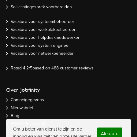
Sollicitatiegesprek voorbereiden
Vacature voor systeembeheerder
Vacature voor werkplekbeheerder
Vacature voor helpdeskmedewerker
Vacature voor system engineer
Vacature voor netwerkbeheerder
Rated
4.2
/5based on
488
customer reviews
Over jobfinity
Contactgegevens
Nieuwsbrief
Blog
ECABO leerbedrijf
Om u beter van dienst te zijn en de
Akkoord
inhoud en kwaliteit van onze site verder