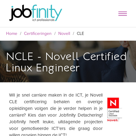
Home
/
Certificeringen
/
Novell
/
CLE
NCLE - Novell Certified
Linux Engineer
Wil je snel carrière maken in de ICT, je Novell
CLE certificering behalen en overige
formulier
opleidingen volgen die je verder helpen in je
carrière? Kies dan voor Jobfinity Detachering!
Jobfinity heeft leuke, uitdagende projecten
voor gemotiveerde ICT'ers die graag door
willen groeien binnen de ICT!