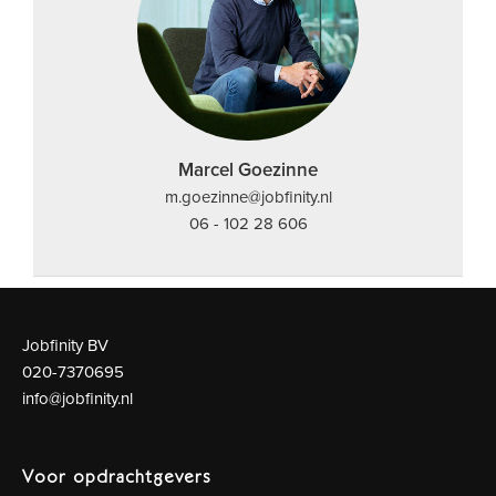
Marcel Goezinne
m.goezinne@jobfinity.nl
06 - 102 28 606
Jobfinity BV
020-7370695
info@jobfinity.nl
Voor opdrachtgevers