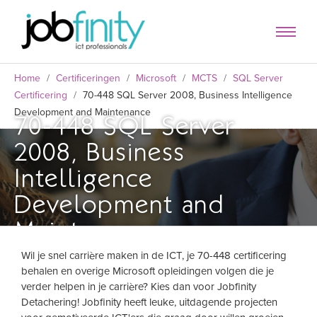
Home
/
Certificeringen
/
Microsoft
/
MCTS
/
SQL Server
Certificering
/
70-448 SQL Server 2008, Business Intelligence
Development and Maintenance
70-448 SQL Server
2008, Business
Intelligence
Development and
Maintenance
Wil je snel carrière maken in de ICT, je 70-448 certificering
behalen en overige Microsoft opleidingen volgen die je
formulier
verder helpen in je carrière? Kies dan voor Jobfinity
Detachering! Jobfinity heeft leuke, uitdagende projecten