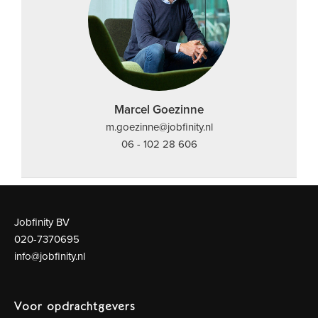
Marcel Goezinne
m.goezinne@jobfinity.nl
06 - 102 28 606
Jobfinity BV
020-7370695
info@jobfinity.nl
Voor opdrachtgevers