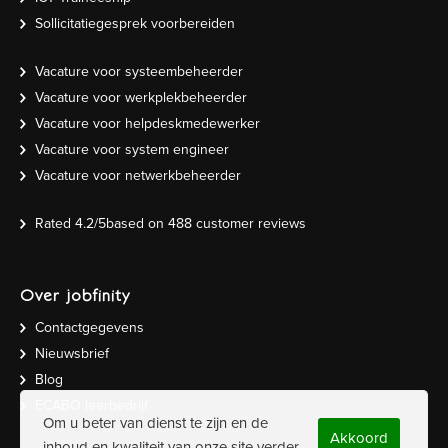
Sollicitatiegesprek voorbereiden
Vacature voor systeembeheerder
Vacature voor werkplekbeheerder
Vacature voor helpdeskmedewerker
Vacature voor system engineer
Vacature voor netwerkbeheerder
Rated
4.2
/5based on
488
customer reviews
Over jobfinity
Contactgegevens
Nieuwsbrief
Blog
ECABO leerbedrijf
Om u beter van dienst te zijn en de
Akkoord
inhoud en kwaliteit van onze site verder