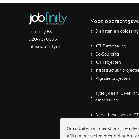
Voor opdrachtgeve
Diensten en oplossin
Jobfinity BV
020-7370695
ICT Detachering
info@jobfinity.nl
Co-Sourcing
ICT Projecten
Infrastructuur projecte
Migratie projecten
Tijdelijk een ICT-er inh
detachering
Direct beschikbaar IC
Om u beter van dienst te zijn en de 
Wilt u meer weten over het gebruik