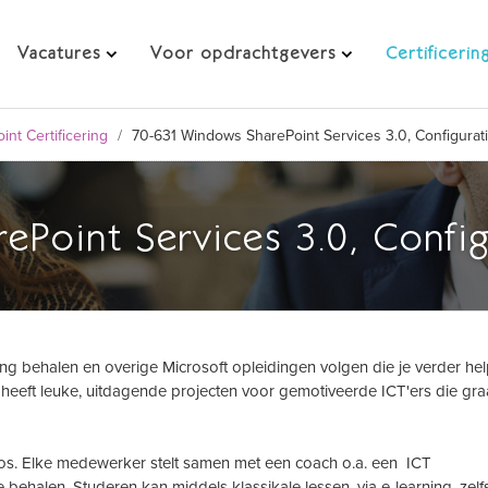
Vacatures
Voor opdrachtgevers
Certificerin
int Certificering
/
70-631 Windows SharePoint Services 3.0, Configurat
Point Services 3.0, Config
ering behalen en overige Microsoft opleidingen volgen die je verder hel
ty heeft leuke, uitdagende projecten voor gemotiveerde ICT'ers die gr
eloos. Elke medewerker stelt samen met een coach o.a. een ICT
 behalen. Studeren kan middels klassikale lessen, via e-learning, zelfs