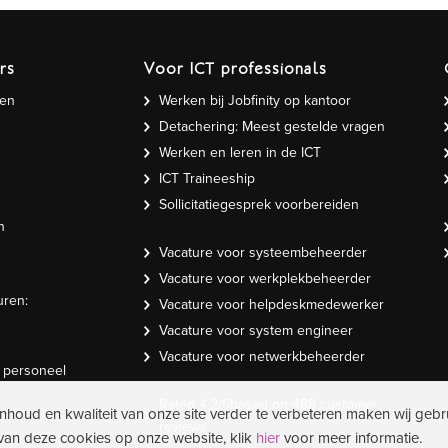
rs
Voor ICT professionals
gen
Werken bij Jobfinity op kantoor
Detachering: Meest gestelde vragen
Werken en leren in de ICT
ICT Traineeship
Sollicitatiegesprek voorbereiden
n
Vacature voor systeembeheerder
Vacature voor werkplekbeheerder
uren:
Vacature voor helpdeskmedewerker
Vacature voor system engineer
Vacature voor netwerkbeheerder
T personeel
Rated
4.2
/5based on
488
customer
inhoud en kwaliteit van onze site verder te verbeteren maken wij gebr
reviews
 van deze cookies op onze website, klik
hier
voor meer informatie.