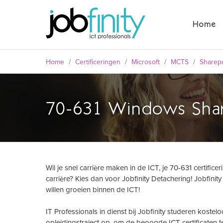
Home
Home
/
Certificeringen
/
Microsoft
/
MCTS
/
Sharepo
70-631 Windows Share
Wil je snel carrière maken in de ICT, je 70-631 certific
formulier
carrière? Kies dan voor Jobfinity Detachering! Jobfini
willen groeien binnen de ICT!
IT Professionals in dienst bij Jobfinity studeren kost
opleidingstraject op, om de beoogde ICT certificaten te