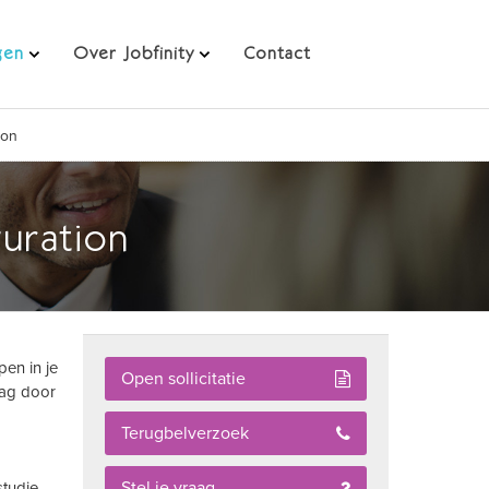
gen
Over Jobfinity
Contact
ion
uration
pen in je
Open sollicitatie
aag door
Terugbelverzoek
Stel je vraag
tudie,