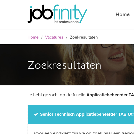
Home
Home
/
Vacatures
/
Zoekresultaten
Zoekresultaten
Je hebt gezocht op de functie
Applicatiebeheerder T
formulier
Senior Technisch Applicatiebeheerder TAB Ut
Voor een eindklant zijn we op zoek naar een Senior