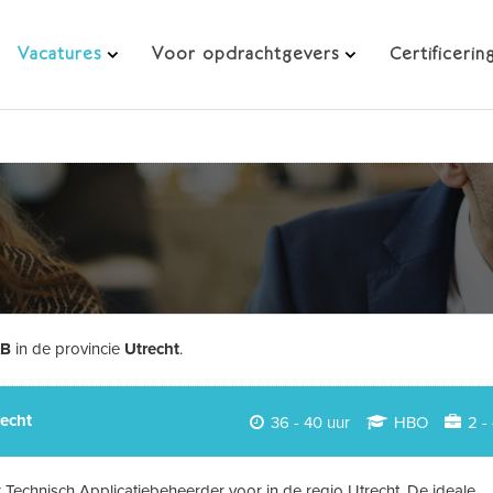
Vacatures
Voor opdrachtgevers
Certificerin
AB
in de provincie
Utrecht
.
recht
36 - 40 uur
HBO
2 - 
 Technisch Applicatiebeheerder voor in de regio Utrecht. De ideale