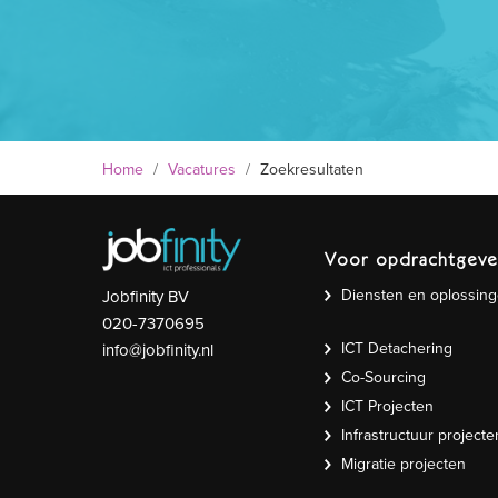
Home
/
Vacatures
/
Zoekresultaten
Voor opdrachtgeve
Diensten en oplossin
Jobfinity BV
020-7370695
ICT Detachering
info@jobfinity.nl
Co-Sourcing
ICT Projecten
Infrastructuur projecte
Migratie projecten